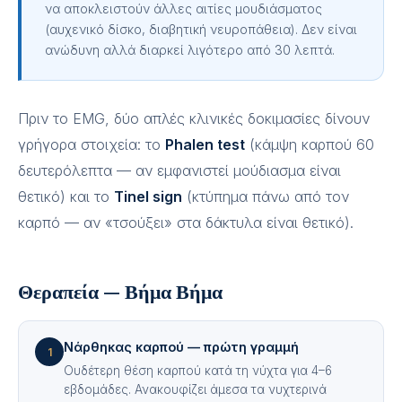
να αποκλειστούν άλλες αιτίες μουδιάσματος
(αυχενικό δίσκο, διαβητική νευροπάθεια). Δεν είναι
ανώδυνη αλλά διαρκεί λιγότερο από 30 λεπτά.
Πριν το EMG, δύο απλές κλινικές δοκιμασίες δίνουν
γρήγορα στοιχεία: το
Phalen test
(κάμψη καρπού 60
δευτερόλεπτα — αν εμφανιστεί μούδιασμα είναι
θετικό) και το
Tinel sign
(κτύπημα πάνω από τον
καρπό — αν «τσούξει» στα δάκτυλα είναι θετικό).
Θεραπεία — Βήμα Βήμα
Νάρθηκας καρπού — πρώτη γραμμή
1
Ουδέτερη θέση καρπού κατά τη νύχτα για 4–6
εβδομάδες. Ανακουφίζει άμεσα τα νυχτερινά