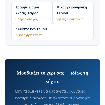
Τραυματισμοί
Μικροχειρουργική
Άκρας Χειρός
Χεριού
Πλήρης οδηγός →
Ρήξεις & κακώσεις →
Κλείστε Ραντεβού
Αξιολόγηση καρπού →
Μουδιάζει το χέρι σας — ιδίως τη
νύχτα;
Μην περιμένετε να εμφανιστεί αδυναμία. Η
έγκαιρη διάγνωση με ηλεκτρονευρογραφία
αποτρέπει μόνιμη βλάβη νεύρου.