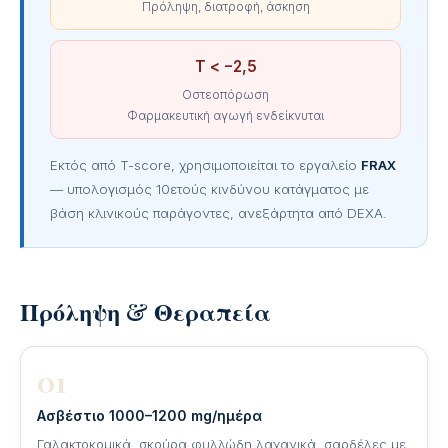
Πρόληψη, διατροφή, άσκηση
T < −2,5
Οστεοπόρωση
Φαρμακευτική αγωγή ενδείκνυται
Εκτός από T-score, χρησιμοποιείται το εργαλείο
FRAX
— υπολογισμός 10ετούς κινδύνου κατάγματος με
βάση κλινικούς παράγοντες, ανεξάρτητα από DEXA.
Πρόληψη & Θεραπεία
01
Ασβέστιο 1000–1200 mg/ημέρα
Γαλακτοκομικά, σκούρα φυλλώδη λαχανικά, σαρδέλες με