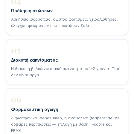
04
Πρόληψη πτώσεων
Ασκήσεις ισορροπίας, σωστός φωτισμός, χειρολισθήρες,
έλεγχος φαρμάκων που προκαλούν ζάλη.
05
Διακοπή καπνίσματος
Η διακοπή βελτιώνει οστική πυκνότητα σε 1–2 χρόνια. Ποτέ
δεν είναι αργά.
06
Φαρμακευτική αγωγή
Διφωσφονικά, denosumab, ή αναβολικά (teriparatide) σε
σοβαρές περιπτώσεις — επιλογή με βάση T-score και
FRAX.