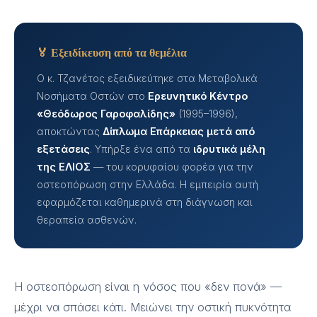
🏅 Εξειδίκευση από τα θεμέλια
Ο κ. Τζανέτος εξειδικεύτηκε στα Μεταβολικά
Νοσήματα Οστών στο
Ερευνητικό Κέντρο
«Θεόδωρος Γαροφαλίδης»
(1995–1996),
αποκτώντας
Δίπλωμα Επάρκειας μετά από
εξετάσεις
. Υπήρξε ένα από τα
ιδρυτικά μέλη
της ΕΛΙΟΣ
— του κορυφαίου φορέα για την
οστεοπόρωση στην Ελλάδα. Η εμπειρία αυτή
εφαρμόζεται καθημερινά στη διάγνωση και
θεραπεία ασθενών.
Η οστεοπόρωση είναι η νόσος που «δεν πονά» —
μέχρι να σπάσει κάτι. Μειώνει την οστική πυκνότητα